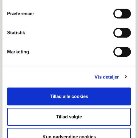
d til § 332 c i lov om finansiel virkso
Præferencer
mhed er færdigbehandlet.
SE VIRKSOMHEDSTYPER
SE VIRKSOMHEDSOMRÅDER
Statistik
Tilstedeværelsesmåder
Marketing
DANSK VIRKSOMHED (DANMARK)
Lovhjemmel
Lov om forebyggende foranstaltnin
Vis detaljer
ger mod hvidvask af udbytte og fin
ansiering af terrorisme § 48, stk. 2
Tilsynsmyndighed
Finanstilsynet
Tillad alle cookies
Værtsland
Danmark
Tilladelse (VASP)
1. Udbydere af veksling mellem virt
Tillad valgte
uelle valutaer og fiatvalutaer
(2022-02-08)
Kun nødvendige cookies