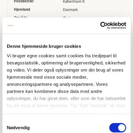
Postdistrikt
København K
Hjemland
Danmark
Område
Øvrige
Virksomhedstype
VASP (Udbydere af tjenester med v
irtuel valuta)
Dato for Finanstilsyne
2022-02-08
Denne hjemmeside bruger cookies
ts registrering
Vi bruger egne cookies samt cookies fra tredjepart til
Fagkontor
Kontor for forebyggelse af hvidvask
besøgsstatistik, optimering af brugervenlighed, sikkerhed
og terrorfinansiering
og video. Vi deler også oplysninger om din brug af vores
Bemærkninger
§ 48, stk. 2, i hvidvaskloven ophæv
hjemmeside med visse sociale medier,
es pr. 30. december 2024 ved § 7,
annonceringspartnere og analysepartnere. Vores
nr. 13, i lov nr. 481 af 22. maj 2024.
partnere kan kombinere disse data med andre
Virksomheden kan dog i henhold ti
oplysninger, du har givet dem, eller som de har indsamlet
fra din brug af deres tjenester. Tip: Tjek "statistik" af, hvis
l overgangsbestemmelsen i § 17, s
du ønsker at se vores ledige stillinger.
Læs
tk. 6, i lov nr. 481 af 22. maj 2024 fo
Finanstilsynets privatlivspolitik
.
Samtykkevalg
rtsætte sine aktiviteter, indtil virkso
Nødvendig
mhedens ansøgningssag i henhol