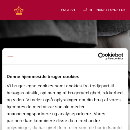
ENGLISH
GÅ TIL FINANSTILSYNET.DK
Finanstilsynets
virksomhedsregister
Denne hjemmeside bruger cookies
Registret indeholder oplysninger om de virksomheder, som
Vi bruger egne cookies samt cookies fra tredjepart til
Finanstilsynet har under tilsyn samt virksomheder, som
besøgsstatistik, optimering af brugervenlighed, sikkerhed
Finanstilsynet har givet tilladelse eller notifikation til at drive finansiel
virksomhed i Danmark.
og video. Vi deler også oplysninger om din brug af vores
hjemmeside med visse sociale medier,
annonceringspartnere og analysepartnere. Vores
partnere kan kombinere disse data med andre
oplysninger, du har givet dem, eller som de har indsamlet